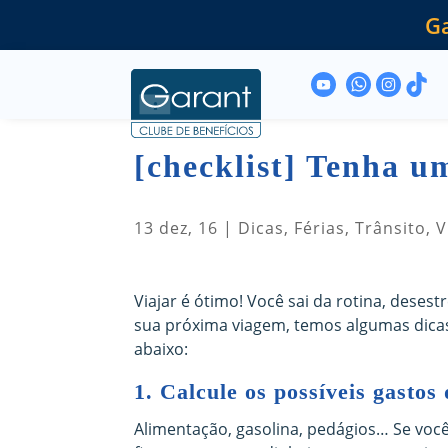
Ga
[checklist] Tenha u
13 dez, 16
|
Dicas
,
Férias
,
Trânsito
,
V
Viajar é ótimo! Você sai da rotina, dese
sua próxima viagem, temos algumas dicas
abaixo:
1. Calcule os possíveis gastos
Alimentação, gasolina, pedágios… Se voc