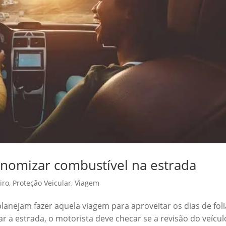
conomizar combustível na estrada
iro
,
Proteção Veicular
,
Viagem
anejam fazer aquela viagem para aproveitar os dias de foli
r a estrada, o motorista deve checar se a revisão do veícul